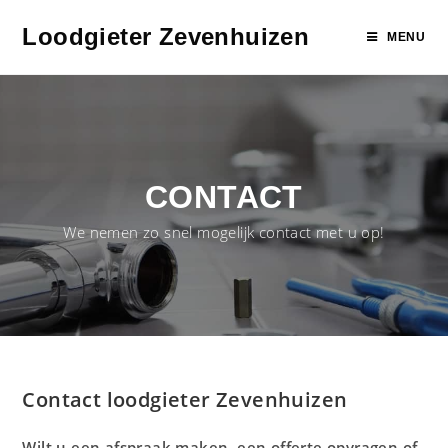
Ga
Loodgieter Zevenhuizen
naar
MENU
inhoud
CONTACT
We nemen zo snel mogelijk contact met u op!
Contact loodgieter Zevenhuizen
Wilt u een afspraak maken, een offerte opvragen of